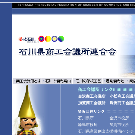
金沢商工会議所
小松商工会議
加賀商工会議所
珠洲商工会議
石川県庁
金沢市役所
輪島市役所
加賀市役所
石川県産業創出支援機構(ベン